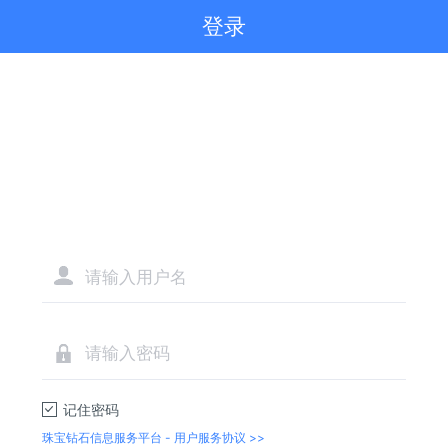
登录
三、咨询对接
如需协助完成系统切换，或有任何系统使用相关问题，
可随时联系在线客服，我们将第一时间响应，全力为您解决
问题。
特此通知！
记住密码
珠宝钻石信息服务平台 - 用户服务协议 >>